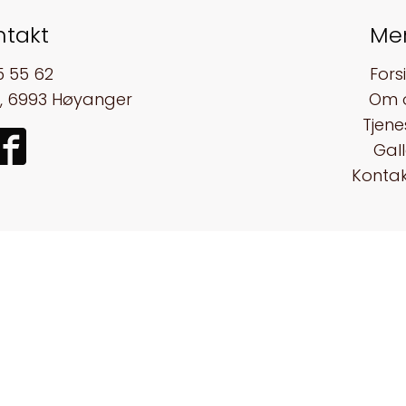
ntakt
Me
5 55 62
Fors
, 6993 Høyanger
Om 
Tjene
Gall
Kontak