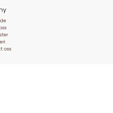
ny
ide
oss
ster
eri
t oss