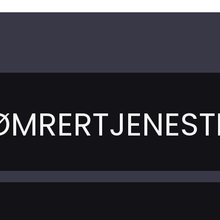
ØMRERTJENEST